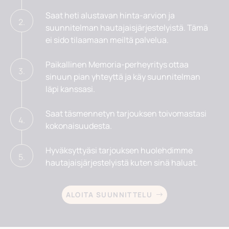
Saat heti alustavan hinta-arvion ja
2.
suunnitelman hautajaisjärjestelyistä. Tämä
ei sido tilaamaan meiltä palvelua.
Paikallinen Memoria-perheyritys ottaa
3.
sinuun pian yhteyttä ja käy suunnitelman
läpi kanssasi.
Saat täsmennetyn tarjouksen toivomastasi
4.
kokonaisuudesta.
Hyväksyttyäsi tarjouksen huolehdimme
5.
hautajaisjärjestelyistä kuten sinä haluat.
ALOITA SUUNNITTELU